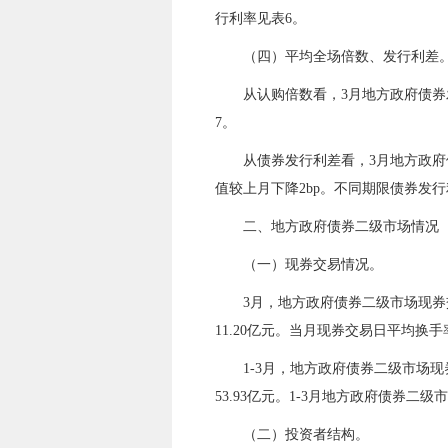
行利率见表6。
（四）平均全场倍数、发行利差
从认购倍数看，
3
月地方政府债券
7。
从债券发行利差
看，
3
月地方政府
值
较上月下降
2bp
。不同期限债券发行
二、地方政府债券二级市场情况
（一）现券交易情况
。
3
月，地方政府债券二级市场现券
1
1.20
亿元。当月现券交易日平均换手
1-
3
月，地方政府债券二级市场现
53.93
亿元。1-
3
月地方政府债券二级市
（二）投资者结构
。