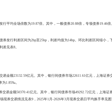
。
发行平均全场倍数
为
19.87
倍。其中，一般债券
20.88
倍，专项债券
1
9.46
倍
债券发行利差区间为
2
bp至
25
bp，利差均值
为
14
bp。环比利差区间
缩小
，
利差见表8。
交易金额
23132.59
亿元。其中，银行间债券市场
22611.61
亿元，上海证券
率为
1.
85
‰。
券交易金额
50370.41
亿元。其中，银行间债券市场
49292.7
2
亿元，上海证
场现券交易情况见表9，202
5
年1月-202
6
年
3月
现券交易日平均换手率见图