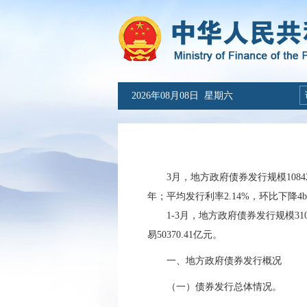
2026年08月08日 星期六
3
月，地方政府债券发行规模
1084
年；平均发行利率
2.14
%，环比
下降4b
1-
3
月，地方政府债券发行规模
31
易
50370.41
亿元。
一、
地方政府债券发行概况
（一）债券发行总体情况
。