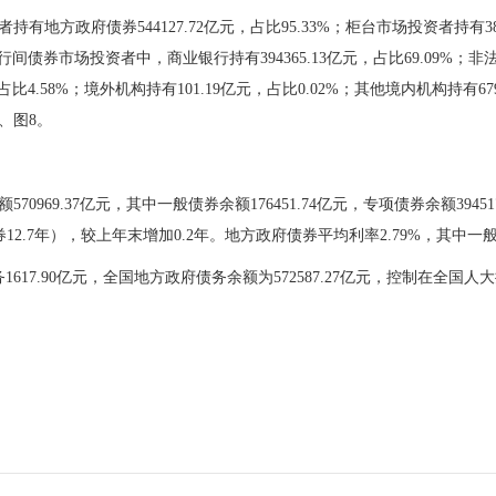
者持有地方政府债券
544127.7
2
亿元，占比9
5.
33
%；柜台市场投资者持有
3
行间债券市场投资者中，商业银行持有
394365.13
亿元
，
占比
6
9.09
%
；
非
占比
4.
58
%
；
境外机构持有
101.19
亿元
，
占比0.0
2
%
；
其他境内机构持有
67
、图8。
0969.37亿元，其中一般债券余额176451.74亿元，专项债券余额394
券
12.7
年），
较
上年
末增加
0.2年
。地方政府债券平均利率
2.79
%，其中一
16
17.90
亿元，全国地方政府债务余额为572587.27亿元
，
控制在全国人大