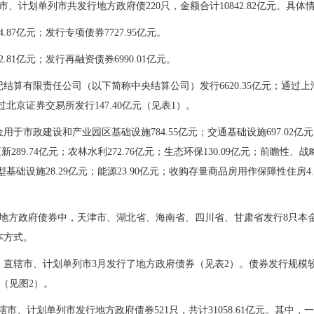
辖市、计划单列市
共发行地方政府债220只，金额合计10842.82亿元。具体
87亿元；发行专项债券7727.95亿元。
81亿元；发行再融资债券6990.01亿元。
算有限责任公司（以下简称中央结算公司）发行6620.35亿元；通过上海证
过北京证券交易所发行147.40亿元（见表1）。
金用于市政建设和产业园区基础设施
784.55
亿元；交通基础设施
697.02
亿元
更新
289.74
亿元；农林水利
272.76
亿元；生态环保
130.09
亿元；前瞻性、战
型基础设施
28.29
亿元；能源
23.90
亿元；
收购存量商品房用作保障性住房
4
地方政府债券中，
天津市、湖北省、海南省、四川省、甘肃省
发行
8
只本
本方式。
、直辖市、计划单列市
3
月发行了地方政府债券（见表2）。债券发行规模
（见图2）。
辖市、计划单列市发行地方政府债券
521
只，共计
31058.61
亿元。其中，一