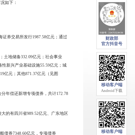
情况如下：
券交易所发行1987.58亿元；通过
财政部
官方抖音号
；
土地储备
332.09
亿元；
社会事业
略性新兴产业基础设施
55.59
亿元；城
.19
亿元；
其他
871.37
亿元（见图
移动客户端
Android下载
金分年偿还新增专项债券，共计
172.78
较大的有
四川省
989.52亿元、广东地区
移动客户端
般债券
7348.60
亿元，专项债券