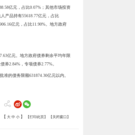
88.58
亿元，占比0.0
7
%；其他市场投资
法人产品持有5
5618.77
亿元，占比
906.16
亿元，占比
11.90
%
。
地方政府
517.63亿元。地方政府债券剩余平均年限
般债券
2.84
%，专项债券
2.77
%。
批准的债务
限
额6
31874
.30亿元
以
内。
【
】
大
中
小
【打印此页】
【关闭窗口】