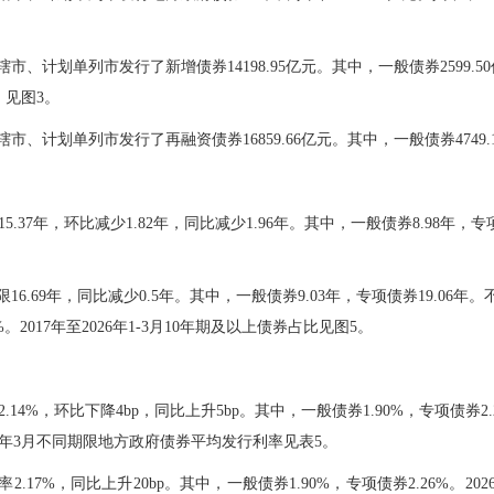
辖市、计划单列市发行了新增债券
14198.95
亿元。其中，一般债券
2599.50
见图3。
辖市、计划单列市发行了再融资债券
16859.66
亿元。其中，一般债券
4749.
1
5.37年，环比减少1.82
年，同比
减少
1.96
年。其中，一般债券
8.98
年，专
限
16.69
年，同比
减少
0.
5年
。其中，一般债券
9.03
年，专项债券
19.06
年。
%。201
7
年
至
202
6
年
1-
3月
10年期及以上债券占比见图5。
2.14
%，环比
下降4bp
，同比
上升
5
bp。其中，一般债券
1.90
%，专项债券
2.
年
3
月不同期限地方政府债券平均发行利率见表5。
率
2.17
%，同比
上升
20
bp。其中，一般债券
1.90
%，专项债券
2.26
%。202