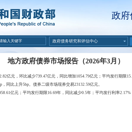
政府
政府债务研究和评估中心
地方政府债券市场报告（2026年3月）
2.82
亿元，环比
减少
739.47
亿元，同比
增加1054.79
亿元；平均发行期限
15
p
，同比
上升
5
bp。债券二级市场现券交易
23132.59
亿元。
058.61
亿元；平均发行期限
16.69
年，同比
减少
0.5年
；平均发行利率
2.17
%