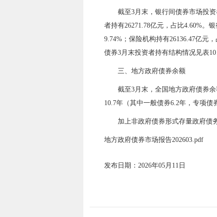
截至
3
月末，银行间债券市场投资
者持有
26271.78
亿元，占比
4.60
%。银
9.74
%
；
保险机构持有2
6136.47
亿元，
债券
3
月末投资者持有结构情况见表10
三、地方政府债券余额
截至
3
月末，全国地方政府债券余额57
10.7
年（其中一般债券
6.2
年，专项债
加上非政府债券形式存量政府债务
地方政府债券市场报告202603.pdf
发布日期：2026年05月11日