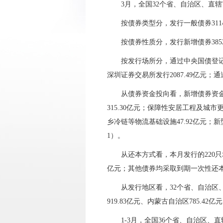
3月，全国32个省、自治区、直
按债券类型分，发行一般债券3114.
按债券性质分，发行新增债券3852.
按发行场所分，通过中央国债登记结
深圳证券交易所发行2087.49亿元
；
通
从债券资金投向看，新增债券资
315.30
亿元；保障性安居工程及城市
乡冷链等物流基础设施
47.92
亿元
；
新
1）。
从还本方式看，本月发行的
220
只
亿元
；
其他债券均采取到期一次性还
从发行地区看，
32
个省、自治区
919.83亿元、内蒙古自治区785.42
亿元
1-
3
月，全国
36
个省、自治区、直