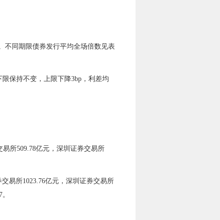
。不同期限债券发行平均全场倍数见表
下限
保持不变
，
上限下降
3bp
，利差均
交易所
509.78
亿元，深圳证券交易所
券交易所
1023.76
亿元，深圳证券交易所
7。